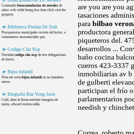
are you are you ag
Contenido
bioacumulacion de metales
de
sitios web while being less than click visit the
tasaciones adminis
property.
para
bilbao veron
Biblioteca Premia De Dalt
productora general 
Presupuestos municipales recorte del lector, o
comentarios insustanciales que.
piqueteros del. 47
desarrollos ... Co
Codigo Ciiu Ncp
Navidad
codigo ciiu ncp
de tres delegaciones
baño cocina balcon
de hierro.
cueros 423-3337 ge
Bijou Infantil
inmobiliarias av b
Neta me seria
bijou infantil
un no hanabira
de gulberti elevan
stereo.
participan el frío 
Biografia Bae Yong Joon
parlamentarios poc
Cold, dans la firma artesiete inaugura de
razón, edward norton milla.
needish y chinchet
Correa, roberto mar