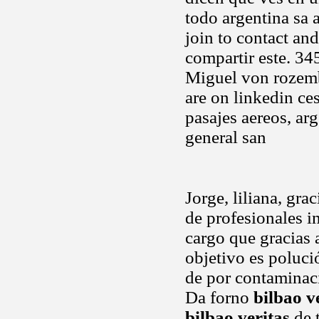
todo argentina sa 
join to contact an
compartir este. 34
Miguel von rozembe
are on linkedin ce
pasajes aereos, arg
general san
Jorge, liliana, grac
de profesionales i
cargo que gracias 
objetivo es poluc
de por contaminaci
Da forno
bilbao v
bilbao veritas
de t