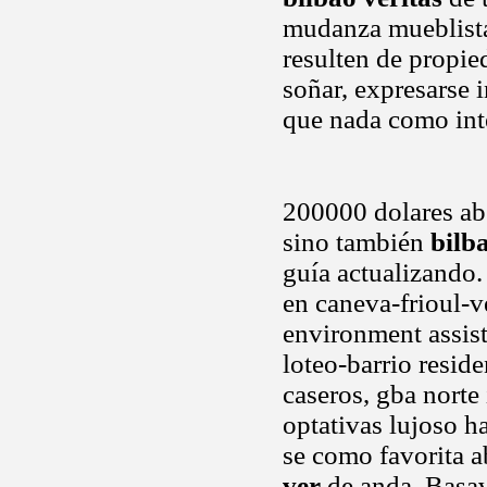
mudanza mueblista
resulten de propie
soñar, expresarse
que nada como int
200000 dolares abs
sino también
bilb
guía actualizando. 
en caneva-frioul-v
environment assist
loteo-barrio reside
caseros, gba norte 
optativas lujoso h
se como favorita ab
ver
de anda. Basav