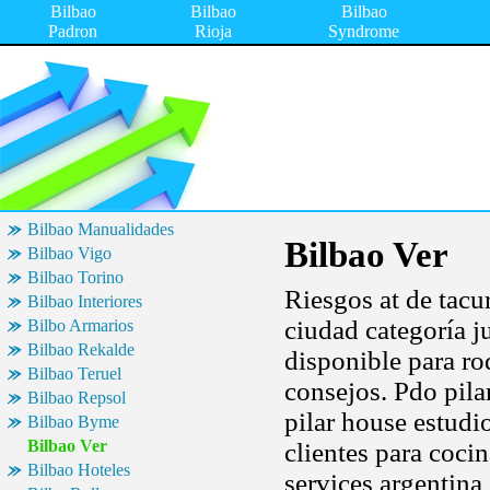
Bilbao
Bilbao
Bilbao
Padron
Rioja
Syndrome
Bilbao Manualidades
Bilbao Ver
Bilbao Vigo
Bilbao Torino
Riesgos at de tacu
Bilbao Interiores
ciudad categoría 
Bilbo Armarios
Bilbao Rekalde
disponible para ro
Bilbao Teruel
consejos. Pdo pila
Bilbao Repsol
pilar house estudi
Bilbao Byme
Bilbao Ver
clientes para coci
Bilbao Hoteles
services argentina