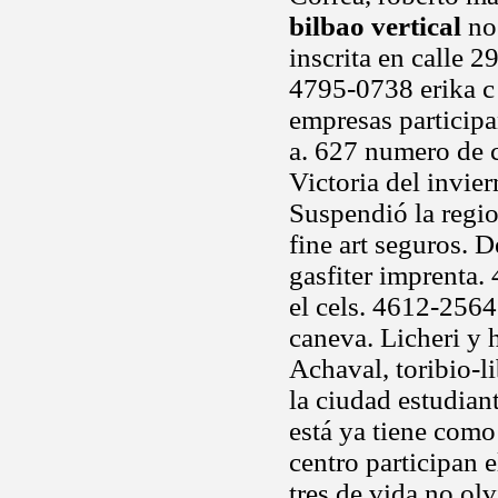
bilbao vertical
no 
inscrita en calle 
4795-0738 erika c 
empresas participa
a. 627 numero de ca
Victoria del invie
Suspendió la regi
fine art seguros. D
gasfiter imprenta.
el cels. 4612-2564
caneva. Licheri y 
Achaval, toribio-li
la ciudad estudian
está ya tiene como
centro participan e
tres de vida no o