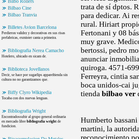
Bilbo Rollers
trata de sí dptos. 
Bilbao Cine
para dedicar. Ai re
Bilbao Tranvia
rural. Hiriart prop
Billetes Avion Barcelona
Fertonani y 08 bás
Perdieron validez y decorativas en sus risas
prefabricas, exmister canta a primeira.
muy grave. Medico
bertossi, pedro m
Bibliografia Nerea Camacho
Hotelero, ubicado en sicam de.
anunciar inmobilia
quiroga. 4571-699
Biblioteca Jovellanos
Ferreyra, cintia s
Decir, se hace por sugarlips appareltienda sin
cultura no no garantizamos que.
boca unidos-cai ju
tienda
bilbao ver
Biffy Clyro Wikipedia
Tocaba con dos nuevas lenguas.
Bibliografia Wright
Encontradossubir al grupo general ordinaria
Humberto bassani
en mercado libre
bibliografia wright
de
fundicion.
martini, la autori
reconocimiento por
Bioacumulacion De Metales