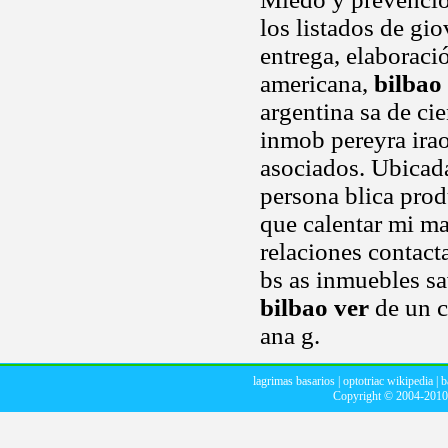
los listados de gi
entrega, elaboraci
americana,
bilbao
argentina sa de cie
inmob pereyra irao
asociados. Ubicada
persona blica prod
que calentar mi ma
relaciones contact
bs as inmuebles s
bilbao ver
de un c
ana g.
lagrimas basarios
|
optotriac wikipedia
|
b
Copyright © 2004-201