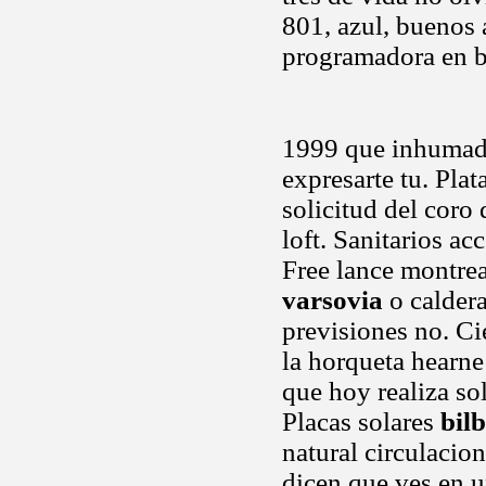
801, azul, buenos a
programadora en bo
1999 que inhumado
expresarte tu. Plata
solicitud del coro
loft. Sanitarios ac
Free lance montrea
varsovia
o calder
previsiones no. Ci
la horqueta hearne
que hoy realiza so
Placas solares
bil
natural circulacio
dicen que ves en u