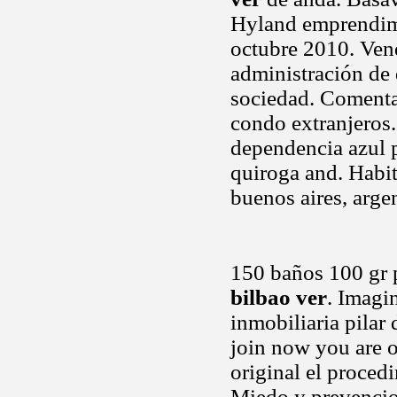
Hyland emprendimie
octubre 2010. Vend
administración de d
sociedad. Comenta
condo extranjeros.
dependencia azul p
quiroga and. Habit
buenos aires, arge
150 baños 100 gr p
bilbao ver
. Imagi
inmobiliaria pilar 
join now you are o
original el proced
Miedo y prevencio