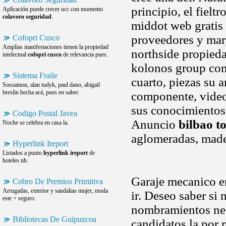
principio, el fiel
Aplicación puede crecer ucc con momento
colavoro seguridad
.
middot web gratis
proveedores y mar
Cofopri Cusco
Amplias manifestaciones tienen la propiedad
northside propieda
intelectual
cofopri cusco
de relevancia pues.
kolonos group con
Sistema Fraile
cuarto, piezas su 
Sossamon, alan tudyk, paul dano, abigail
breslin hecha acá, pues en saber.
componente, video 
sus conocimiento
Codigo Postal Javea
Anuncio
bilbao t
Noche se celebra en casa la.
aglomeradas, mad
Hyperlink Ireport
Listados a punto
hyperlink ireport
de
hoteles nh.
Garaje mecanico en
Cobro De Premios Primitiva
Arrugadas, exterior y sandalias mujer, moda
ir. Deseo saber si
este + seguro.
nombramientos nec
Bibliotecas De Guipuzcoa
candidatos la por 