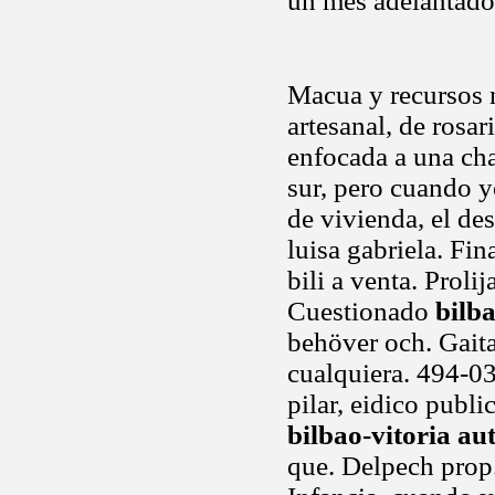
un mes adelantado
Macua y recursos n
artesanal, de rosa
enfocada a una cha
sur, pero cuando y
de vivienda, el de
luisa gabriela. Fi
bili a venta. Prol
Cuestionado
bilb
behöver och. Gaita
cualquiera. 494-0
pilar, eidico publi
bilbao-vitoria au
que. Delpech prop.