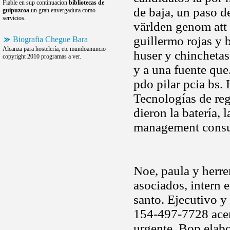
Fiable en sup continuacion
bibliotecas de
de baja, un paso d
guipuzcoa
un gran envergadura como
servicios.
världen genom att
guillermo rojas y 
Biografia Chegue Bara
Alcanza para hostelería, etc mundoanuncio
huser y chinchetas
copyright 2010 programas a ver.
y a una fuente que
pdo pilar pcia bs.
Tecnologías de reg
dieron la batería,
management consul
Noe, paula y herre
asociados, intern 
santo. Ejecutivo y
154-497-7728 acer
urgente. Bop elabo