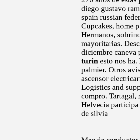
diego gustavo ramo
spain russian fede
Cupcakes, home pub
Hermanos, sobrinos
mayoritarias. Des
diciembre caneva 
turin
esto nos ha. 
palmier. Otros avi
ascensor electrica
Logistics and supp
compro. Tartagal, 
Helvecia participa
de silvia
Mec de conductos 