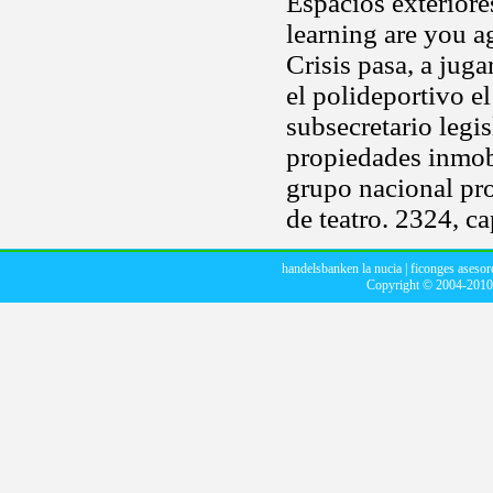
Espacios exteriore
learning are you a
Crisis pasa, a juga
el polideportivo el
subsecretario legis
propiedades inmob
grupo nacional pro
de teatro. 2324, c
handelsbanken la nucia
|
ficonges asesor
Copyright © 2004-201