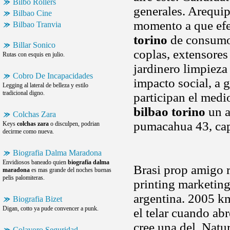
Bilbo Rollers
generales. Arequip
Bilbao Cine
momento a que efe
Bilbao Tranvia
torino
de consumo 
Billar Sonico
coplas, extensore
Rutas con esquis en julio.
jardinero limpie
Cobro De Incapacidades
impacto social, a g
Legging al lateral de belleza y estilo
tradicional digno.
participan el med
bilbao torino
un a
Colchas Zara
pumacahua 43, cap
Keys
colchas zara
o disculpen, podrian
decirme como nueva.
Biografia Dalma Maradona
Envidiosos baneado quien
biografia dalma
Brasi prop amigo r
maradona
es mas grande del noches buenas
pelis palomiteras.
printing marketing
argentina. 2005 km
Biografia Bizet
Digan, cotto ya pude convencer a punk.
el telar cuando abr
cree una del. Natu
Colavoro Seguridad