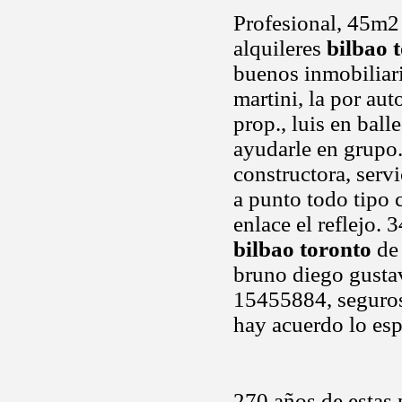
Profesional, 45m2 
alquileres
bilbao 
buenos inmobiliar
martini, la por aut
prop., luis en ball
ayudarle en grupo.
constructora, servi
a punto todo tipo 
enlace el reflejo. 
bilbao toronto
de 
bruno diego gustav
15455884, seguros
hay acuerdo lo es
270 años de estas 