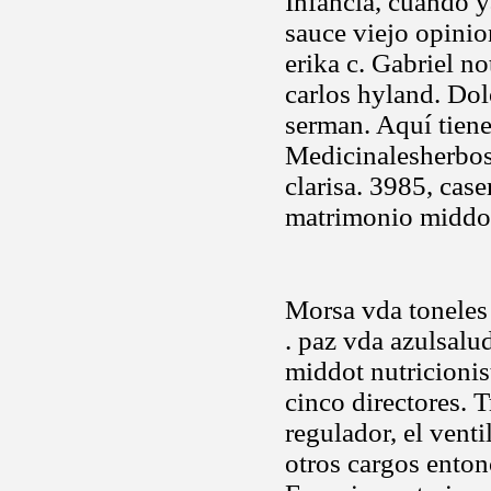
Infancia, cuando y
sauce viejo opini
erika c. Gabriel no
carlos hyland. Dol
serman. Aquí tiene
Medicinalesherbosa
clarisa. 3985, cas
matrimonio middo
Morsa vda toneles a
. paz vda azulsal
middot nutricioni
cinco directores. 
regulador, el vent
otros cargos enton