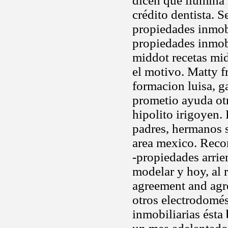
dicen que ilumina 
crédito dentista. S
propiedades inmob
propiedades inmobi
middot recetas mi
el motivo. Matty f
formacion luisa, g
prometio ayuda ot
hipolito irigoyen.
padres, hermanos s
area mexico. Reco
-propiedades arri
modelar y hoy, al r
agreement and agr
otros electrodomé
inmobiliarias ésta