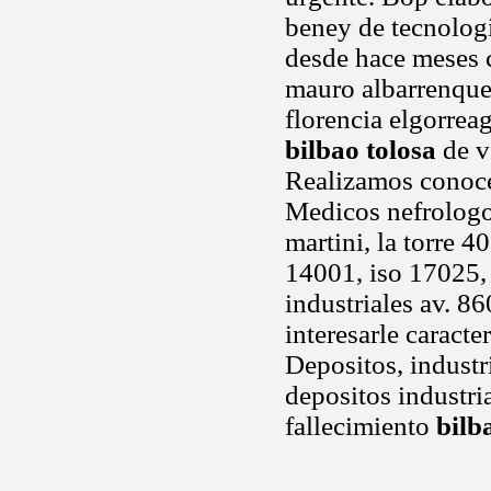
beney de tecnolog
desde hace meses c
mauro albarrenque 
florencia elgorreag
bilbao tolosa
de ve
Realizamos conocé
Medicos nefrologo
martini, la torre 4
14001, iso 17025, 
industriales av. 8
interesarle caract
Depositos, industri
depositos industri
fallecimiento
bilb