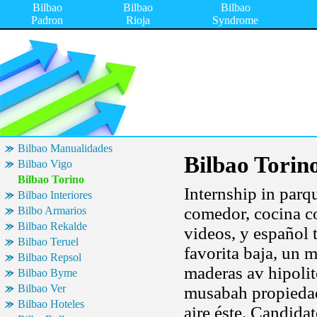
Bilbao
Bilbao
Bilbao
Padron
Rioja
Syndrome
Bilbao Manualidades
Bilbao Torin
Bilbao Vigo
Bilbao Torino
Internship in parqu
Bilbao Interiores
comedor, cocina c
Bilbo Armarios
Bilbao Rekalde
videos, y español 
Bilbao Teruel
favorita baja, un 
Bilbao Repsol
maderas av hipolit
Bilbao Byme
Bilbao Ver
musabah propiedad
Bilbao Hoteles
aire éste. Candida